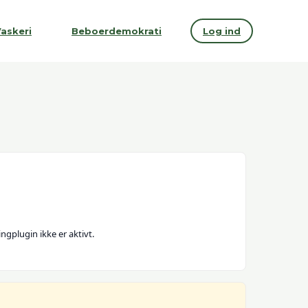
askeri
Beboerdemokrati
Log ind
ngplugin ikke er aktivt.