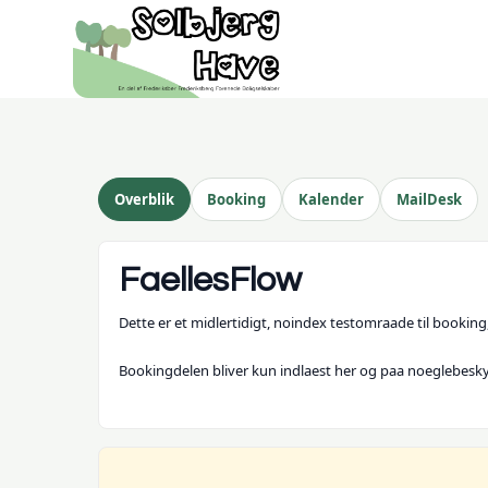
Overblik
Booking
Kalender
MailDesk
FaellesFlow
Dette er et midlertidigt, noindex testomraade til bookin
Bookingdelen bliver kun indlaest her og paa noeglebesk