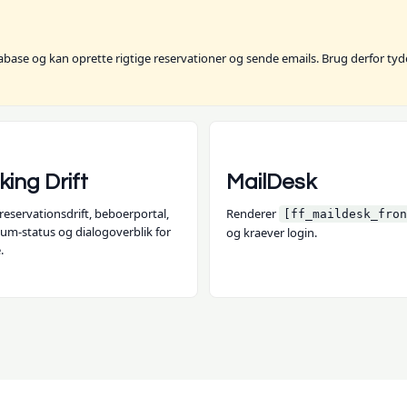
ase og kan oprette rigtige reservationer og sende emails. Brug derfor tyde
ing Drift
MailDesk
reservationsdrift, beboerportal,
Renderer
[ff_maildesk_fron
um-status og dialogoverblik for
og kraever login.
.