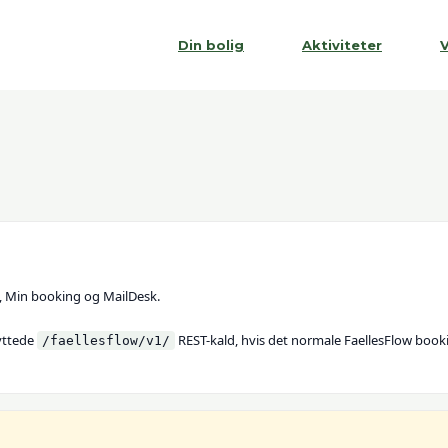
Din bolig
Aktiviteter
V
g, Min booking og MailDesk.
yttede
REST-kald, hvis det normale FaellesFlow booki
/faellesflow/v1/